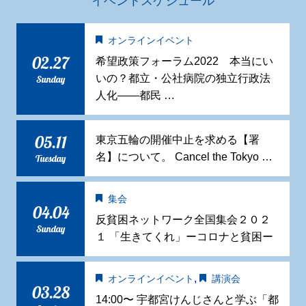
イベントスケジュール
オンラインイベント
02.27
希望政策フォーラム2022 本当にい
いの？都立・公社病院の独立行政法
Sunday
人化——都民 …
05.11
東京五輪の開催中止を求める【署
名】について。 Cancel the Tokyo …
Tuesday
集会
04.04
反貧困ネットワーク全国集会２０２
Sunday
１ 「生きてくれ」ーコロナと貧困ー
,
オンラインイベント
講演会
03.28
14:00〜 宇都宮けんじさんと学ぶ「都