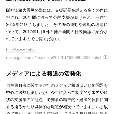
阪神淡路大震災の際には、支援延長を訴える多くの声に
押され、20年間に渡って公的支援が続けられ、一昨年
2015年に終了しました。その際の運動や運動の理念に
ついて、2017年1月6日の神戸新聞の社説簡潔に紹介さ
れていますのでご覧ください。
http://www.kobe-
np.co.jp/column/shasetsu/201701/0009806033.shtml
メディアによる報道の活発化
自主避難者に関する昨年のメディア報道はいじめ問題を
中心に過熱しましたが、今年に入って制度的な限界や現
状の支援策の問題点、避難者の精神的・経済的負担に関
する迫るかなり具体的な報道が相次いでいます。いま改
めて声をあげ、問題を可視化してできる限り世論に訴え