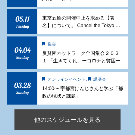
05.11
東京五輪の開催中止を求める【署
名】について。 Cancel the Tokyo …
Tuesday
集会
04.04
反貧困ネットワーク全国集会２０２
Sunday
１ 「生きてくれ」ーコロナと貧困ー
,
オンラインイベント
講演会
03.28
14:00〜 宇都宮けんじさんと学ぶ「都
Sunday
政の現状と課題」
他のスケジュールを見る