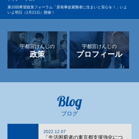
第10回希望政策フォーラム「原発事故避難者に住まいと安心を！」いよ
いよ明日（1月21日）開催！
宇都宮けんじの
宇都宮けんじの
政策
プロフィール
Blog
ブログ
2022.12.07
「生活困窮者の東京都支援強化につ