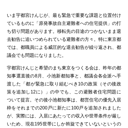
いま宇都宮けんじが、最も緊急で重要な課題と位置付け
ているものに「原発事故自主避難者への住宅提供」の打
ち切り問題があります。移転先の目途のつかないまま退
去勧告に追いつめられている避難者の方々。特に東京都
では、都職員による威圧的な退去勧告が繰り返され、都
議会でも問題になりました。
宇都宮けんじと希望のまち東京をつくる会は、昨年の都
知事選直後の8月、小池新都知事と、都議会各会派へ手
渡した「都が緊急に取り組むべき10の政策（その後政
策を追加し12に）」の中でも、この避難者住宅問題に
ついて提言。その後小池都知事は、都営住宅の優先入居
枠をそれまでの200戸に新たに100戸を追加されました
が、実際には、入居にあたっての収入や世帯条件が厳し
いため、現在195世帯にしか斡旋できていないというの