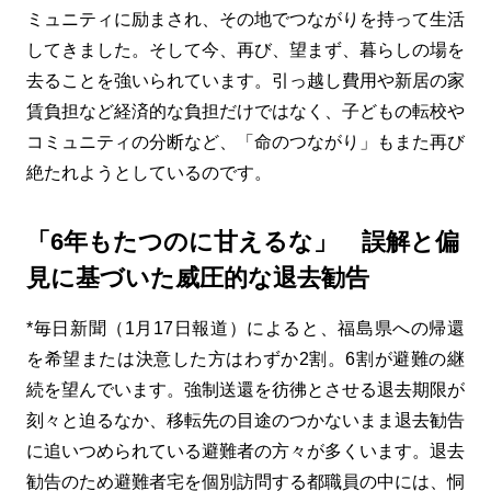
ミュニティに励まされ、その地でつながりを持って生活
してきました。そして今、再び、望まず、暮らしの場を
去ることを強いられています。引っ越し費用や新居の家
賃負担など経済的な負担だけではなく、子どもの転校や
コミュニティの分断など、「命のつながり」もまた再び
絶たれようとしているのです。
「6年もたつのに甘えるな」 誤解と偏
見に基づいた威圧的な退去勧告
*毎日新聞（1月17日報道）によると、福島県への帰還
を希望または決意した方はわずか2割。6割が避難の継
続を望んでいます。強制送還を彷彿とさせる退去期限が
刻々と迫るなか、移転先の目途のつかないまま退去勧告
に追いつめられている避難者の方々が多くいます。退去
勧告のため避難者宅を個別訪問する都職員の中には、恫