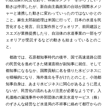
動きは停滞したが、新自由主義政策の台頭が国際水メジ
ャーと連携した動きに変わっていったのではないかとの
こと。麻生太郎副総理は米国に行って、日本の水道を民
営化すると発言。日立製作所とヴェオリア、前田建設と
スエズが業務提携したり、自治体の水道事業の一部をヴ
ェオリアが受託するなどの動きも始まっているとのこ
と。
都政では、石原都知事時代の後半、国で高速道路公団
の民営化を進めてきた猪瀬直樹が副知事に就任、そして
都知事になるなか、国際貢献に名を借りた水ビジネスに
セ積極的になり、海外進出を手がけたとのこと。小池都
知事自身は、あまり水ビジネスに関心があるように思え
ないが、民営化の流れもあり注意が必要なようです。入
札価格の漏洩事件や外郭団体の東京水道サービス（株）
のずさんな経営など水道局の不祥事に絡めて都庁からの