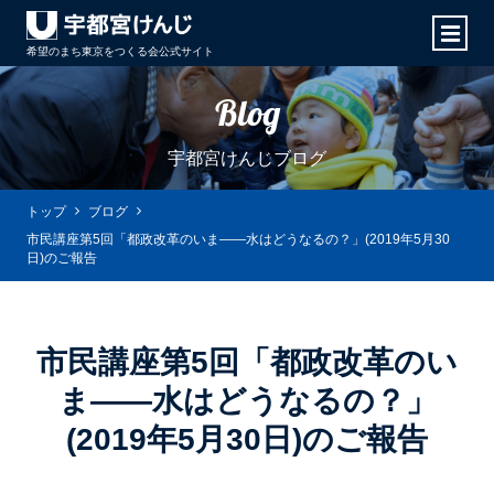
希望のまち東京をつくる会
公式サイト
Blog
宇都宮けんじブログ
トップ
ブログ
市民講座第5回「都政改革のいま――水はどうなるの？」(2019年5月30
日)のご報告
市民講座第5回「都政改革のい
ま――水はどうなるの？」
(2019年5月30日)のご報告