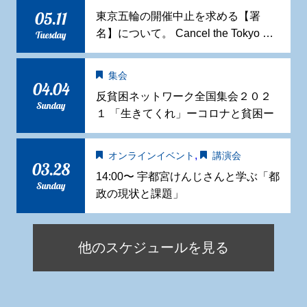
05.11
東京五輪の開催中止を求める【署
名】について。 Cancel the Tokyo …
Tuesday
集会
04.04
反貧困ネットワーク全国集会２０２
Sunday
１ 「生きてくれ」ーコロナと貧困ー
,
オンラインイベント
講演会
03.28
14:00〜 宇都宮けんじさんと学ぶ「都
Sunday
政の現状と課題」
他のスケジュールを見る