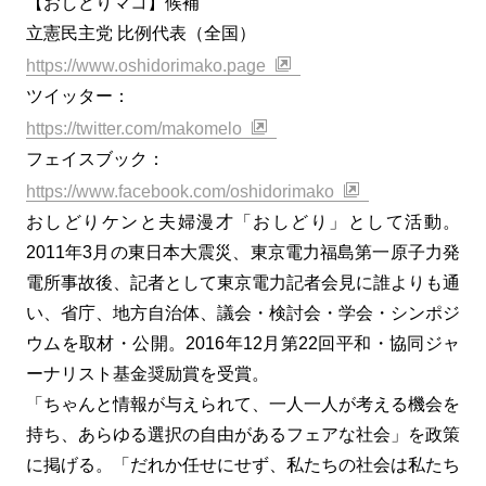
【おしどりマコ】候補
立憲民主党 比例代表（全国）
https://www.oshidorimako.page
ツイッター：
https://twitter.com/makomelo
フェイスブック：
https://www.facebook.com/oshidorimako
おしどりケンと夫婦漫才「おしどり」として活動。
2011年3月の東日本大震災、東京電力福島第一原子力発
電所事故後、記者として東京電力記者会見に誰よりも通
い、省庁、地方自治体、議会・検討会・学会・シンポジ
ウムを取材・公開。2016年12月第22回平和・協同ジャ
ーナリスト基金奨励賞を受賞。
「ちゃんと情報が与えられて、一人一人が考える機会を
持ち、あらゆる選択の自由があるフェアな社会」を政策
に掲げる。「だれか任せにせず、私たちの社会は私たち