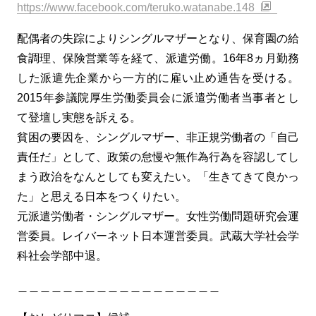
https://www.facebook.com/teruko.watanabe.148
配偶者の失踪によりシングルマザーとなり、保育園の給
食調理、保険営業等を経て、派遣労働。16年8ヵ月勤務
した派遣先企業から一方的に雇い止め通告を受ける。
2015年参議院厚生労働委員会に派遣労働者当事者とし
て登壇し実態を訴える。
貧困の要因を、シングルマザー、非正規労働者の「自己
責任だ」として、政策の怠慢や無作為行為を容認してし
まう政治をなんとしても変えたい。「生きてきて良かっ
た」と思える日本をつくりたい。
元派遣労働者・シングルマザー。女性労働問題研究会運
営委員。レイバーネット日本運営委員。武蔵大学社会学
科社会学部中退。
＿＿＿＿＿＿＿＿＿＿＿＿＿＿＿＿＿＿