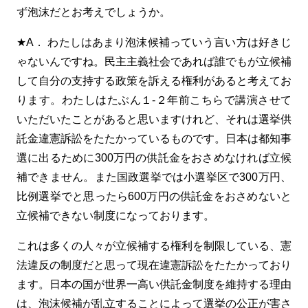
ず泡沫だとお考えでしょうか。
★A． わたしはあまり泡沫候補っていう言い方は好きじ
ゃないんですね。民主主義社会であれば誰でもが立候補
して自分の支持する政策を訴える権利があると考えてお
ります。わたしはたぶん１-２年前こちらで講演させて
いただいたことがあると思いますけれど、それは選挙供
託金違憲訴訟をたたかっているものです。日本は都知事
選に出るために300万円の供託金をおさめなければ立候
補できません。また国政選挙では小選挙区で300万円、
比例選挙でと思ったら600万円の供託金をおさめないと
立候補できない制度になっております。
これは多くの人々が立候補する権利を制限している、憲
法違反の制度だと思って現在違憲訴訟をたたかっており
ます。日本の国が世界一高い供託金制度を維持する理由
は、泡沫候補が乱立することによって選挙の公正が害さ