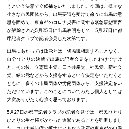
うという決意で立候補をいたしました。今回は、様々な
小さな市民団体から、出馬要請を受けて徐々に出馬の意
思を固めて、東京都のコロナ災害に関する緊急事態宣言
が解除された5月25日に出馬表明をして、5月27日に都
庁記者クラブで記者会見した次第です。
出馬にあたっては政党とは一切協議相談することなく、
自分ひとりの決断で出馬の記者会見をしたわけですけ
ど、その後、立憲民主党、日本共産党、社民党、新社会
党、緑の党などから支援をするという決定をいただくと
ともに、多くの市民団体や労働団体から、支援決定をい
ただいています。このことについてわたし個人としては
大変ありがたく心強く思っております。
5月27日の都庁記者クラブの記者会見では、都民ひとり
ひとりの生存権がかかった選挙であることを強調しまし
た。コロナ感染症の拡大にともなう政府や東京都の自粛