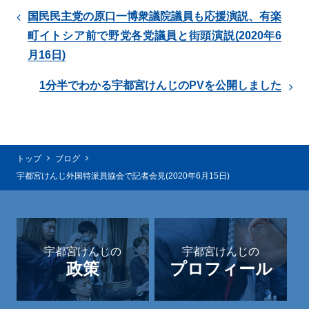
国民民主党の原口一博衆議院議員も応援演説、有楽
町イトシア前で野党各党議員と街頭演説(2020年6
月16日)
1分半でわかる宇都宮けんじのPVを公開しました
トップ
ブログ
宇都宮けんじ外国特派員協会で記者会見(2020年6月15日)
宇都宮けんじの
宇都宮けんじの
政策
プロフィール