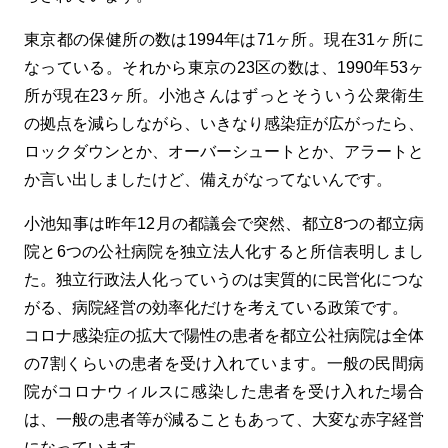
東京都の保健所の数は1994年は71ヶ所。現在31ヶ所に
なっている。それから東京の23区の数は、1990年53ヶ
所が現在23ヶ所。小池さんはずっとそういう公衆衛生
の拠点を減らしながら、いきなり感染症が広がったら、
ロックダウンとか、オーバーシュートとか、アラートと
か言い出しましたけど、備えがなってないんです。
小池知事は昨年12月の都議会で突然、都立8つの都立病
院と6つの公社病院を独立法人化すると所信表明しまし
た。独立行政法人化っていうのは実質的に民営化につな
がる、病院経営の効率化だけを考えている政策です。
コロナ感染症の拡大で陽性の患者を都立公社病院は全体
の7割くらいの患者を受け入れています。一般の民間病
院がコロナウィルスに感染した患者を受け入れた場合
は、一般の患者等が減ることもあって、大変な赤字経営
になっています。