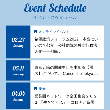
Event Schedule
イベントスケジュール
オンラインイベント
02.27
希望政策フォーラム2022 本当にい
いの？都立・公社病院の独立行政法
Sunday
人化——都民 …
05.11
東京五輪の開催中止を求める【署
名】について。 Cancel the Tokyo …
Tuesday
集会
04.04
反貧困ネットワーク全国集会２０２
Sunday
１ 「生きてくれ」ーコロナと貧困ー