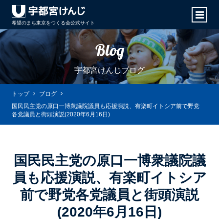
希望のまち東京をつくる会
公式サイト
Blog
宇都宮けんじブログ
トップ
ブログ
国民民主党の原口一博衆議院議員も応援演説、有楽町イトシア前で野党
各党議員と街頭演説(2020年6月16日)
国民民主党の原口一博衆議院議
員も応援演説、有楽町イトシア
前で野党各党議員と街頭演説
(2020年6月16日)