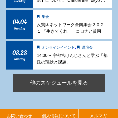
名】について。 Cancel the Tokyo …
Tuesday
集会
04.04
反貧困ネットワーク全国集会２０２
Sunday
１ 「生きてくれ」ーコロナと貧困ー
,
オンラインイベント
講演会
03.28
14:00〜 宇都宮けんじさんと学ぶ「都
Sunday
政の現状と課題」
他のスケジュールを見る
お問い合わせ
個人情報について
メルマガ