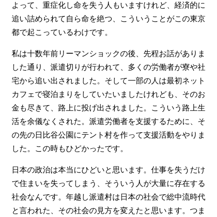
よって、重症化し命を失う人もいますけれど、経済的に
追い詰められて自ら命を絶つ、こういうことがこの東京
都で起こっているわけです。
私は十数年前リーマンショックの後、先程お話がありま
した通り、派遣切りが行われて、多くの労働者が寮や社
宅から追い出されました。そして一部の人は最初ネット
カフェで寝泊まりをしていたいましたけれども、そのお
金も尽きて、路上に投げ出されました。こういう路上生
活を余儀なくされた。派遣労働者を支援するために、そ
の先の日比谷公園にテント村を作って支援活動をやりま
した。この時もひどかったです。
日本の政治は本当にひどいと思います。仕事を失うだけ
で住まいを失ってしまう、そういう人が大量に存在する
社会なんです。年越し派遣村は日本の社会で総中流時代
と言われた、その社会の見方を変えたと思います。つま