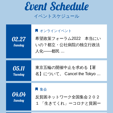
Event Schedule
イベントスケジュール
オンラインイベント
02.27
希望政策フォーラム2022 本当にい
いの？都立・公社病院の独立行政法
Sunday
人化——都民 …
05.11
東京五輪の開催中止を求める【署
名】について。 Cancel the Tokyo …
Tuesday
集会
04.04
反貧困ネットワーク全国集会２０２
Sunday
１ 「生きてくれ」ーコロナと貧困ー