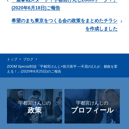
(2020年6月18日)ご報告
希望のまち東京をつくる会の政策をまとめたチラシ
を作成しました
トップ
ブログ
ZOOM Special対談「宇都宮けんじ×前川喜平 ―不屈の2人が、都政を変
える！」(2020年6月25日)のご報告
宇都宮けんじの
宇都宮けんじの
政策
プロフィール