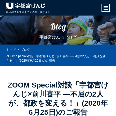
希望のまち東京をつくる会
公式サイト
Blog
宇都宮けんじブログ
トップ
ブログ
ZOOM Special対談「宇都宮けんじ×前川喜平 ―不屈の2人が、都政を変
える！」(2020年6月25日)のご報告
ZOOM Special対談「宇都宮け
んじ×前川喜平 ―不屈の2人
が、都政を変える！」(2020年
6月25日)のご報告