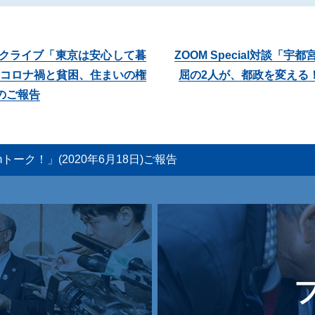
トークライブ「東京は安心して暮
ZOOM Special対談「宇
コロナ禍と貧困、住まいの権
屈の2人が、都政を変える！」
)のご報告
ーク！」(2020年6月18日)ご報告