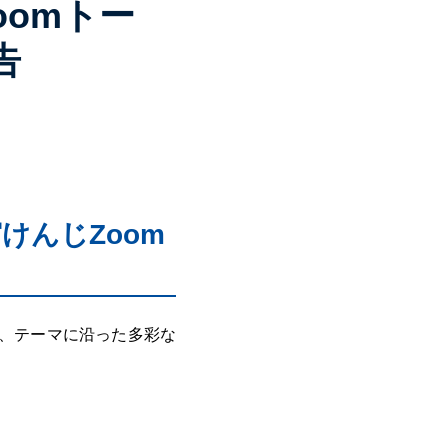
omトー
告
けんじZoom
て、テーマに沿った多彩な