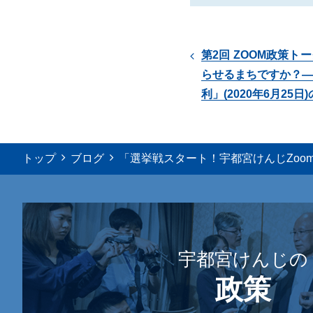
第2回 ZOOM政策
らせるまちですか？―
利」(2020年6月25日
トップ
ブログ
「選挙戦スタート！宇都宮けんじZoomト
宇都宮けんじの
政策