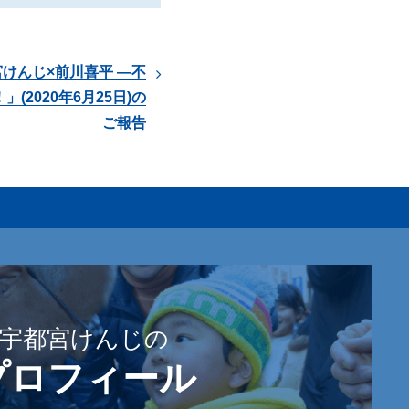
都宮けんじ×前川喜平 ―不
(2020年6月25日)の
ご報告
宇都宮けんじの
プロフィール