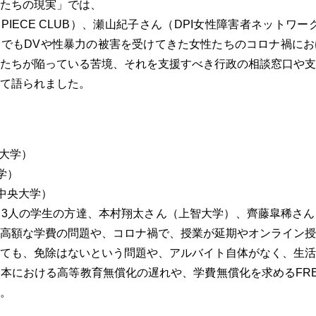
たちの現実」では、
 PIECE CLUB）、瀬山紀子さん（DPI女性障害者ネットワ
でもDVや性暴力の被害を受けてきた女性たちのコロナ禍にお
たちが陥っている苦境、それを支援すべき行政の相談窓口や支
て語られました。
大学）
学）
中央大学）
3人の学生の方達、本村翔太さん（上智大学）、齊藤皐稀さん
高額な学費の問題や、コロナ禍で、授業が延期やオンライン授
ても、免除はないという問題や、アルバイト自体がなく、生活
本における高等教育無償化の遅れや、学費無償化を求めるFR
。