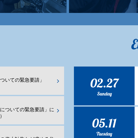
E
02.27
ついての緊急要請」
Sunday
化についての緊急要請」に
日）
05.11
Tuesday