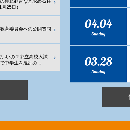
業の停止勧告など求める住
1月25日）
04.04
都教育委員会への公開質問
Sunday
03.28
にいいの？都立高校入試
で中学生を混乱の …
Sunday