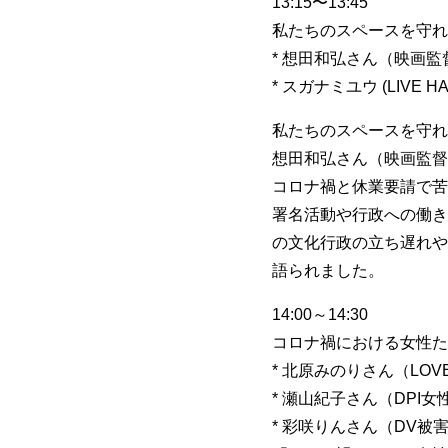
13:15〜13:45
私たちのスペースを守れ
* 想田和弘さん（映画監
* スガナミユウ (LIVE HAU
私たちのスペースを守れ
想田和弘さん（映画監督）とス
コロナ禍と休業要請で苦
署名活動や行政への働き
の文化行政の立ち遅れや
語られました。
14:00～14:30
コロナ禍における女性た
* 北原みのりさん（LOVE 
* 瀬山紀子さん（DPI
* 彩咲りんさん（DV