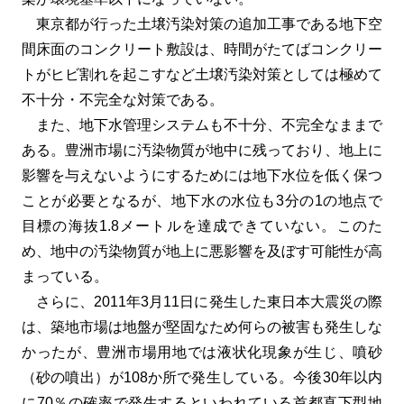
東京都が行った土壌汚染対策の追加工事である地下空
間床面のコンクリート敷設は、時間がたてばコンクリー
トがヒビ割れを起こすなど土壌汚染対策としては極めて
不十分・不完全な対策である。
また、地下水管理システムも不十分、不完全なままで
ある。豊洲市場に汚染物質が地中に残っており、地上に
影響を与えないようにするためには地下水位を低く保つ
ことが必要となるが、地下水の水位も3分の1の地点で
目標の海抜1.8メートルを達成できていない。このた
め、地中の汚染物質が地上に悪影響を及ぼす可能性が高
まっている。
さらに、2011年3月11日に発生した東日本大震災の際
は、築地市場は地盤が堅固なため何らの被害も発生しな
かったが、豊洲市場用地では液状化現象が生じ、噴砂
（砂の噴出）が108か所で発生している。今後30年以内
に70％の確率で発生するといわれている首都直下型地