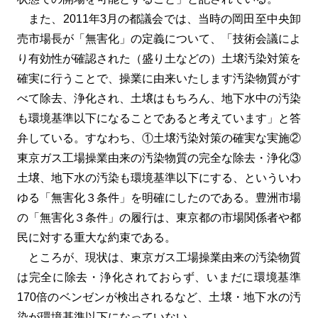
また、2011年3月の都議会では、当時の岡田至中央卸
売市場長が「無害化」の定義について、「技術会議によ
り有効性が確認された（盛り土などの）土壌汚染対策を
確実に行うことで、操業に由来いたします汚染物質がす
べて除去、浄化され、土壌はもちろん、地下水中の汚染
も環境基準以下になることであると考えています」と答
弁している。すなわち、①土壌汚染対策の確実な実施②
東京ガス工場操業由来の汚染物質の完全な除去・浄化③
土壌、地下水の汚染も環境基準以下にする、といういわ
ゆる「無害化３条件」を明確にしたのである。豊洲市場
の「無害化３条件」の履行は、東京都の市場関係者や都
民に対する重大な約束である。
ところが、現状は、東京ガス工場操業由来の汚染物質
は完全に除去・浄化されておらず、いまだに環境基準
170倍のベンゼンが検出されるなど、土壌・地下水の汚
染が環境基準以下になっていない。