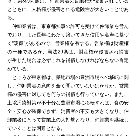
３．第3の問題は、仲卸業者の営業権が侵害されている
とともに、人格権が侵害される危険性が大きいことであ
る。
仲卸業者は、東京都知事の許可を受けて仲卸業を営ん
でおり、また長年にわたり築いてきた信用や名声に基づ
く“暖簾”があるので、営業権を有する。営業権は財産権
の一種であるが、憲法29条は、財産権が侵害され損害
が生じた場合は必ずこれを補償しなければならない旨定
めている。
ところが東京都は、築地市場の豊洲市場への移転に関
し、仲卸業者の意向を全く聞いていないばかりか、営業
権の侵害に対しても何らの補償も行っていない。また、
土壌汚染対策が不十分な豊洲市場に移転すれば、食の安
全・安心が確保できず、消費者の不安も大きくなり、仲
卸業者にとって営業上の大打撃となり、仲卸業を継続し
ていくことは困難となる。