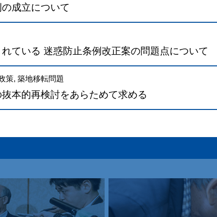
例の成立について
れている 迷惑防止条例改正案の問題点について
政策
,
築地移転問題
の抜本的再検討をあらためて求める