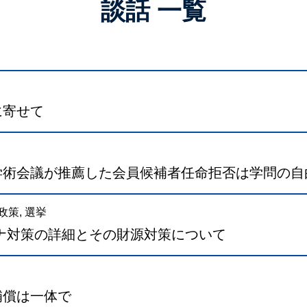
談話 一覧
に寄せて
学術会議が推薦した会員候補者任命拒否は学問の自
政策
,
選挙
ナ対策の詳細とその財源対策について
補償は一体で