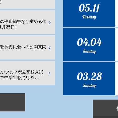
日）
05.11
Tuesday
業の停止勧告など求める住
1月25日）
04.04
都教育委員会への公開質問
Sunday
03.28
にいいの？都立高校入試
で中学生を混乱の …
Sunday