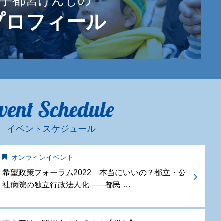
宇都宮けんじの
プロフィール
vent Schedule
イベントスケジュール
オンラインイベント
希望政策フォーラム2022 本当にいいの？都立・公
社病院の独立行政法人化——都民 …