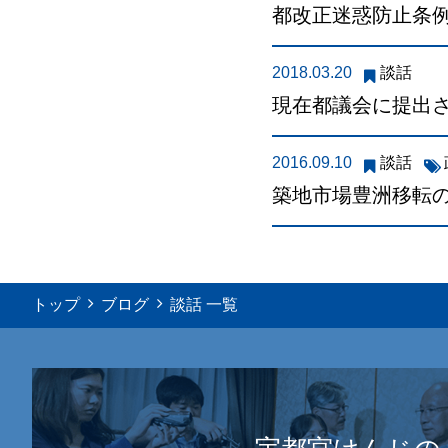
都改正迷惑防止条
2018.03.20
談話
現在都議会に提出さ
2016.09.10
談話
築地市場豊洲移転
トップ
ブログ
談話 一覧