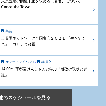
東京五輪の開催中止を求める【署名】について。
Cancel the Tokyo …
集会
反貧困ネットワーク全国集会２０２１ 「生きてく
れ」ーコロナと貧困ー
,
オンラインイベント
講演会
14:00〜 宇都宮けんじさんと学ぶ「都政の現状と課
題」
他のスケジュールを見る