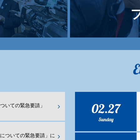
E
02.27
ついての緊急要請」
Sunday
化についての緊急要請」に