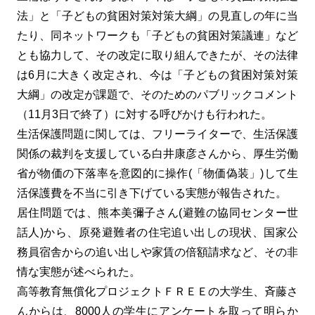
法」と「子どもの貧困対策対策大綱」の見直しの年に当
たり、同ネットワークも「子どもの貧困対策議連」など
とも協力して、その改定に取り組んできたが、その法律
は6月に大きく改定され、今は「子どもの貧困対策対策
大綱」の改定が課題で、そのためのパブリックコメント
（11月3日で終了）に対する呼びかけも行われた。
生活保護問題に関しては、フリーライターで、生活保護
関係の裁判を支援している白井康彦さんから、厚生労働
省が物価の下落率を意図的に操作(「物価偽装」)して生
活保護費を不当に引き下げている実態が報告された。
居住問題では、熊本美彌子さん(避難の協同センター世
話人)から、原発避難者の住宅追い出しの現状、国家公
務員宿舎からの追い出しや家賃の倍額請求など、その非
情な実態が述べられた。
高等教育無償化プロジェクトＦＲＥＥの大学生、斉藤さ
んからは、8000人の学生にアンケートを取って明らか