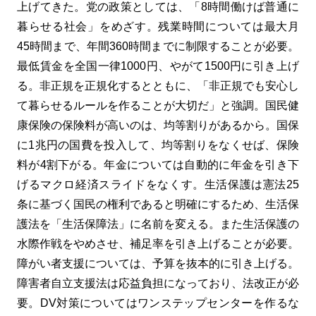
上げてきた。党の政策としては、「8時間働けば普通に
暮らせる社会」をめざす。残業時間については最大月
45時間まで、年間360時間までに制限することが必要。
最低賃金を全国一律1000円、やがて1500円に引き上げ
る。非正規を正規化するとともに、「非正規でも安心し
て暮らせるルールを作ることが大切だ」と強調。国民健
康保険の保険料が高いのは、均等割りがあるから。国保
に1兆円の国費を投入して、均等割りをなくせば、保険
料が4割下がる。年金については自動的に年金を引き下
げるマクロ経済スライドをなくす。生活保護は憲法25
条に基づく国民の権利であると明確にするため、生活保
護法を「生活保障法」に名前を変える。また生活保護の
水際作戦をやめさせ、補足率を引き上げることが必要。
障がい者支援については、予算を抜本的に引き上げる。
障害者自立支援法は応益負担になっており、法改正が必
要。DV対策についてはワンステップセンターを作るな