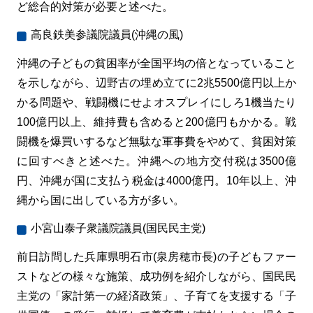
ど総合的対策が必要と述べた。
高良鉄美参議院議員(沖縄の風)
沖縄の子どもの貧困率が全国平均の倍となっていること
を示しながら、辺野古の埋め立てに2兆5500億円以上か
かる問題や、戦闘機にせよオスプレイにしろ1機当たり
100億円以上、維持費も含めると200億円もかかる。戦
闘機を爆買いするなど無駄な軍事費をやめて、貧困対策
に回すべきと述べた。沖縄への地方交付税は3500億
円、沖縄が国に支払う税金は4000億円。10年以上、沖
縄から国に出している方が多い。
小宮山泰子衆議院議員(国民民主党)
前日訪問した兵庫県明石市(泉房穂市長)の子どもファー
ストなどの様々な施策、成功例を紹介しながら、国民民
主党の「家計第一の経済政策」、子育てを支援する「子