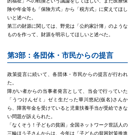
的福祉」への転換という議論をしてほしい、また医療保
険や年金等も「保険方式」から「税方式」に変えてほし
いと述べた。
第三の財源に関しては、野党は「公約家計簿」のような
ものを作って、財源を明示してほしいと述べた。
第3部：各団体・市民からの提言
政策提言に続いて、各団体・市民からの提言が行われ
た。
障がい者からの当事者発言として、当会で行っていた
「うつけんゼミ」ゼミ生だった華川悠紀(仮名)さんか
ら、障害年金を受けていると児童扶養手当が受給できな
い問題が訴えられた。
「なくそう！子どもの貧困」全国ネットワーク世話人の
三輪ほう子さんからは、今年は「子どもの貧困対策推進