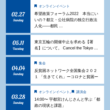
オンラインイベント
02.27
希望政策フォーラム2022 本当にい
いの？都立・公社病院の独立行政法
Sunday
人化——都民 …
05.11
東京五輪の開催中止を求める【署
名】について。 Cancel the Tokyo …
Tuesday
集会
04.04
反貧困ネットワーク全国集会２０２
Sunday
１ 「生きてくれ」ーコロナと貧困ー
,
オンラインイベント
講演会
03.28
14:00〜 宇都宮けんじさんと学ぶ「都
Sunday
政の現状と課題」