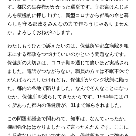
す。都民の生存権がかかった選挙です。宇都宮けんじさ
んを積極的に押し上げて、新型コロナから都民の命と暮
らしを守る都政をみんなの力で作ろうじゃありません
か。よろしくおねがいします。
わたしもうひとつ訴えたいのは、保健所や都立病院を粗
末にする都政をつづけていいのかという問題なんです。
保健所の大切さは、コロナ期を通じて痛いほど実感され
ました。電話がつながらない。職員の方々は不眠不休で
がんばられましたけれども、保健所がパンク状態に陥っ
た。都内の各地で陥りました。なんでそんなことになっ
たか。保健所を減らしてきたからです。1994年には71
ヶ所あった都内の保健所が、31まで減らされました。
この問題都議会で問われて、知事は、なんていったか。
機能強化ははかりましたって言ったんたんです。ここに
も反省ないじゃないですか。今、保健所を大いに強める