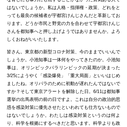
はないでしょうか。私は人格・指揮権・政策、どれをと
っても最良の候補者が宇都宮けんじさんだと革新してお
ります。どうか市民と野党の力を合わせて宇都宮けんじ
さんを都知事へと押し上げようではありませんか。よろ
しくおねがいいたします。
皆さん。東京都の新型コロナ対策、今のままでいいんで
しょうか。小池知事は一体何をやってきたのか。小池知
事は、オリンピックパラリンピックの延期が決まった
3/25にようやく「感染爆発」「重大局面」といいはじめ
ましたね。オリパラのために初動が遅れたんではないで
すか？そして東京アラートを解除した日。6/11は都知事
選挙の出馬表明の前の日ですよ。これは自分の政治的思
惑を感染対策に優先させたといわれても仕方ないもので
はないでしょうか。わたしは感染対策というのは何よ
り、科学を根拠にするべきだと思います。科学よりも政