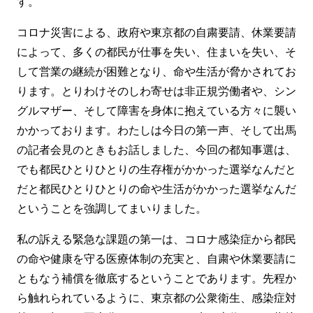
す。
コロナ災害による、政府や東京都の自粛要請、休業要請
によって、多くの都民が仕事を失い、住まいを失い、そ
して営業の継続が困難となり、命や生活が脅かされてお
ります。とりわけそのしわ寄せは非正規労働者や、シン
グルマザー、そして障害を身体に抱えている方々に襲い
かかっております。わたしは今日の第一声、そして出馬
の記者会見のときもお話しました、今回の都知事選は、
でも都民ひとりひとりの生存権がかかった選挙なんだと
だと都民ひとりひとりの命や生活がかかった選挙なんだ
ということを強調してまいりました。
私の訴える緊急な課題の第一は、コロナ感染症から都民
の命や健康を守る医療体制の充実と、自粛や休業要請に
ともなう補償を徹底するということであります。先程か
ら触れられているように、東京都の公衆衛生、感染症対