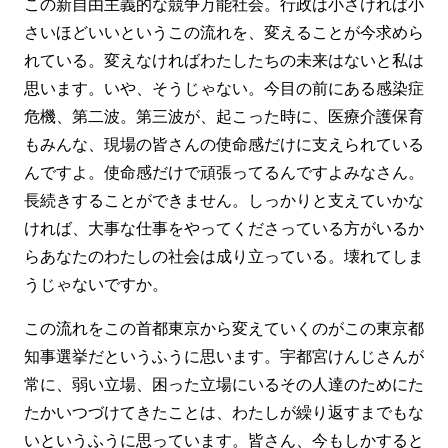
この新自由主義的な競争万能社会。行政は小さければ小
さいほどいいというこの流れを、変えることが今求めら
れている。変えなければわたしたちの未来はないと私は
思います。いや、そうじゃない。今目の前にある感染症
危機、第二波。第三波が、起こった時に、医療介護保育
もみんな、現場の皆さんの使命感だけに支えられている
んですよ。使命感だけで頑張ってるんですよみなさん。
長続きすることができません。しっかりと支えていかな
ければ、大事な仕事をやってくださっている方がいるか
らあなたのわたしの社会は成り立っている。壊れてしま
うじゃないですか。
この流れをこの首都東京から変えていくのがこの東京都
知事選挙だというふうに思います。宇都宮けんじさんが
常に、弱い立場、困った立場にいるその人達のためにた
たかいつづけてきたことは、わたしが繰り返すまでもな
いというふうに思っています。皆さん、今もしかすると