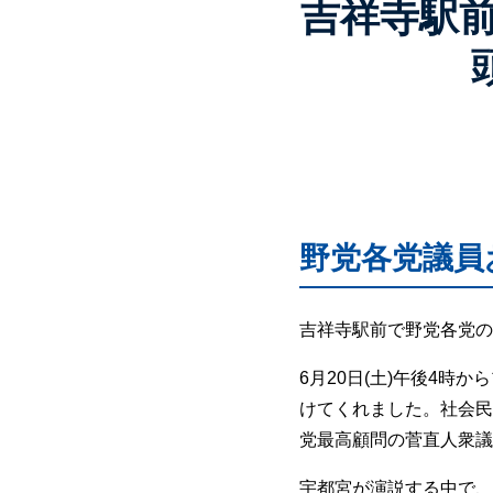
吉祥寺駅
野党各党議員
吉祥寺駅前で野党各党の
6月20日(土)午後4
けてくれました。社会民
党最高顧問の菅直人衆議
宇都宮が演説する中で、