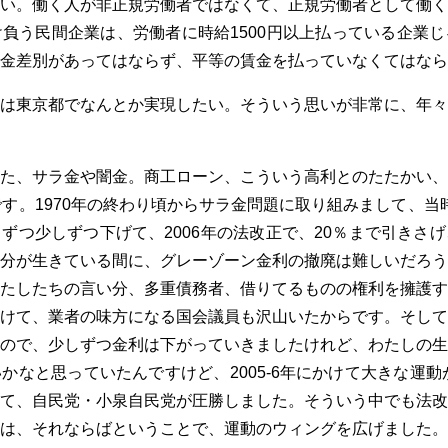
い。働く人が非正規労働者ではなくて、正規労働者として働く
負う民間企業は、労働者に時給1500円以上払っている企業
金差別があってはならず、平等の賃金を払っていなくてはなら
は東京都でなんとか実現したい。そういう思いが非常に、年々
た、サラ金や闇金。商工ローン、こういう高利とのたたかい、
す。1970年の終わり頃からサラ金問題に取り組みまして、当時
ずつ少しずつ下げて、2006年の法改正で、20％まで引きさ
分が生きている間に、グレーゾーン金利の撤廃は難しいだろう
たしたちの言い分、多重債務者、借りてるものの権利を擁護す
けて、業者の味方になる国会議員も沢山いたからです。そして
ので、少しずつ金利は下がっていきましたけれど、わたしの生
かなと思っていたんですけど、2005-6年にかけて大きな運動が
て、自民党・小泉自民党が圧勝しました。そういう中でも法改
は、それならばということで、運動のウィングを広げました。