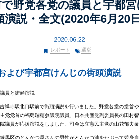
前で野党各党の議員と宇都宮
頭演説・全文(2020年6月20日
2020.06.22
レポート
選挙
および宇都宮けんじの街頭演説
議員と街頭演説
時から吉祥寺駅北口駅前で街頭演説を行いました。野党各党の党首
主党党首の福島瑞穂参議院議員、日本共産党副委員長の田村智
院議員が応援演説をしました。司会は立憲民主党の山花郁夫衆
練馬区のとんかつ屋さんの男性がとんかつ油をかぶって焼身自