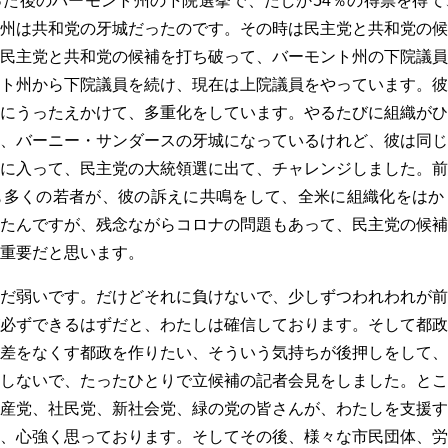
た後のバーモント州の下院選挙で、たしか54％の得票を得て
州は共和党の牙城だったのです。その時は民主党と共和党の候
民主党と共和党の候補を打ち破って、バーモント州の下院議員
ト州から下院議員を続け、現在は上院議員をやっています。彼
にうったえかけて、多重化をしています。やるたびに組織がひ
、バーニー・サンダースの牙城になっているけれど、彼は同じ
に入って、民主党の大統領選に出て、チャレンジしました。前
も多くの若者が、彼の訴えに共鳴をして、全米に組織化をはか
たんですが、残念ながらコロナの問題もあって、民主党の候補
重要だと思います。
だ弱いです。だけどそれに負けないで、少しずつわれわれが前
必ずできるはずだと、わたしは確信しております。そして都政
差をなくす都政を作りたい、そういう気持ちが後押しをして、
しないで、たったひとりで立候補の記者会見をしました。とこ
産党、社民党、新社会党、緑の党の皆さんが、わたしを支援す
、心強く思っております。そしてその後、様々な市民団体、労