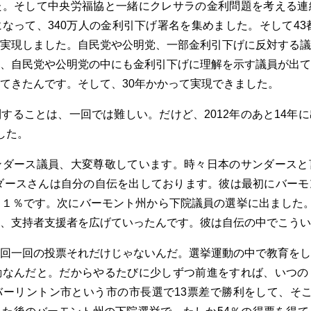
た。そして中央労福協と一緒にクレサラの金利問題を考える連
なって、340万人の金利引下げ署名を集めました。そして43都
実現しました。自民党や公明党、一部金利引下げに反対する議
、自民党や公明党の中にも金利引下げに理解を示す議員が出て
てきたんです。そして、30年かかって実現できました。
することは、一回では難しい。だけど、2012年のあと14年
した。
ンダース議員、大変尊敬しています。時々日本のサンダースと
ンダースさんは自分の自伝を出しております。彼は最初にバー
１％です。次にバーモント州から下院議員の選挙に出ました。
、支持者支援者を広げていったんです。彼は自伝の中でこうい
回一回の投票それだけじゃないんだ。選挙運動の中で教育をし
動なんだと。だからやるたびに少しずつ前進をすれば、いつの
ーリントン市という市の市長選で13票差で勝利をして、そこ