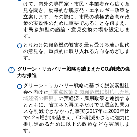
けて、内外の専門家・市民・事業者から広く意
見を聞き、効果的な脱原発・エネルギー政策を
立案します。その際に、市民の積極的合意が政
策の実効性のために重要であることを踏まえ、
市民参加型の議論・意見交換の場を設定しま
す。
とりわけ気候危機の被害を最も受ける若い世代
の意見を、重点的に取り入れる方向をめざしま
す。
グリーン・リカバリー戦略を踏まえたCO
削減の強
2
力な推進
グリーン・リカバリー戦略に基づく脱炭素型社
会へ向けた
「重点政策２ 気候危機に対応した地
域経済の振興」
の実経済・雇用政策と連携する
とともに、省エネと再エネだけでは温室効果ガ
スを削減できなかった事実(2017年に2000年比
で4.2％増加)を踏まえ、CO
削減をさらに強力に
2
推し進めるために以下の政策などを実施しま
す。