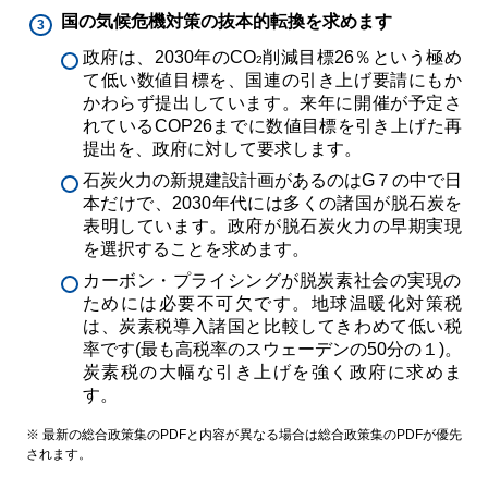
国の気候危機対策の抜本的転換を求めます
政府は、2030年のCO
削減目標26％という極め
2
て低い数値目標を、国連の引き上げ要請にもか
かわらず提出しています。来年に開催が予定さ
れているCOP26までに数値目標を引き上げた再
提出を、政府に対して要求します。
石炭火力の新規建設計画があるのはG７の中で日
本だけで、2030年代には多くの諸国が脱石炭を
表明しています。政府が脱石炭火力の早期実現
を選択することを求めます。
カーボン・プライシングが脱炭素社会の実現の
ためには必要不可欠です。地球温暖化対策税
は、炭素税導入諸国と比較してきわめて低い税
率です(最も高税率のスウェーデンの50分の１)。
炭素税の大幅な引き上げを強く政府に求めま
す。
※ 最新の総合政策集のPDFと内容が異なる場合は総合政策集のPDFが優先
されます。