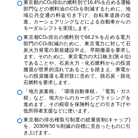
東京都のCO
排出の燃料別で16.4%を占める運輸
2
部門などの燃料油のCO
を削減するために、地
2
域公共交通の料金引き下げ、自転車道路の促
進、カーシェアリングなどによる自動車からの
モーダルシフトを実現します。
東京都CO
排出の燃料別で66.2％を占める電力
2
部門のCO
削減のために、東京電力に対して石
2
炭火力発電の新規建設中止、早期撤退を要求し
ます。そのために、東京電力の大口株主(第４位)
であることや、石炭火力・化石燃料からの投資
撤退が世界的流れであることを踏まえ、東電か
らの投資撤退も選択肢に含めて、脱石炭・脱化
石燃料を要求します。
「地方炭素税」「環境自動車税」「電気・ガス
税」など、地方からのカーボンプライシングを
進めます。その税収を保険料などの引き下げや
低所得者支援などに使います。
東京都の排出権取引制度の総量規制(キャップ)
を、2030年50％削減の目標に見合ったものに引
き上げます。