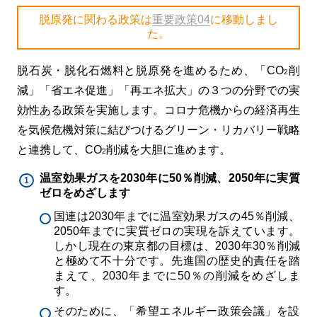
脱原発に関わる政策は
重要政策04
に移動しまし
た。
脱石炭・脱化石燃料と脱原発を進めるため、「CO
削
2
減」「省エネ促進」「再エネ拡大」の３つの分野での実
効性ある政策を実施します。コロナ危機からの経済再生
を気候危機対策に結びつけるグリーン・リカバリー戦略
と連携して、CO
削減を大胆に進めます。
2
温室効果ガスを2030年に50％削減、2050年に実質
ゼロをめざします
国連は2030年までに温室効果ガスの45％削減、
2050年までに実質ゼロの実現を訴えています。
しかし現在の東京都の目標は、2030年30％削減
と極めて不十分です。先進国の歴史的責任を踏
まえて、2030年までに50％の削減をめざしま
す。
そのために、「希望エネルギー政策会議」を設