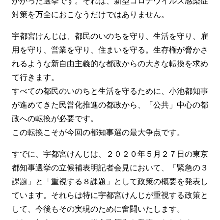
かかった選挙です。それは、新型コロナウイルス感染症
対策を万全におこなうだけではありません。
宇都宮けんじは、都民のいのちを守り、生活を守り、雇
用を守り、営業を守り、住まいを守る。生存権が脅かさ
れるような新自由主義的な都政からの大きな転換を求め
て行きます。
すべての都民のいのちと生活を守るために、小池都知事
が進めてきた民営化推進の都政から、「公共」中心の都
政への転換が必要です。
この転換こそが今回の都知事選の最大争点です。
すでに、宇都宮けんじは、２０２０年５月２７日の東京
都知事選挙の立候補表明記者会見において、「緊急の３
課題」と「重視する８課題」として政策の概要を発表し
ています。それらは特に宇都宮けんじが重視する政策と
して、今後もその実現のために奮闘いたします。