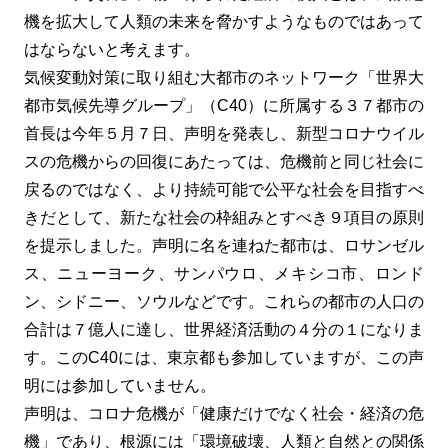
機を拡大して人類の未来を脅かすようなものではあって
はならないと考えます。
気候変動対策に取り組む大都市のネットワーク「世界大
都市気候先導グループ」（C40）に所属する３７都市の
首長は今年５月７日、声明を発表し、新型コロナウイル
スの危機からの回復にあたっては、危機前と同じ社会に
戻るのではなく、より持続可能で公平な社会を目指すべ
きだとして、新たな社会の枠組みとすべき９項目の原則
を提示しました。声明に名を連ねた都市は、ロサンゼル
ス、ニューヨーク、サンパウロ、メキシコ市、ロンド
ン、シドニー、ソウルなどです。これらの都市の人口の
合計は７億人に達し、世界経済活動の４分の１になりま
す。このC40には、東京都も参加していますが、この声
明には参加していません。
声明は、コロナ危機が「健康だけでなく社会・経済の危
機」であり、根源には「環境破壊、人類と自然との関係