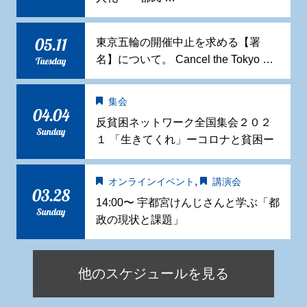
05.11
東京五輪の開催中止を求める【署
名】について。 Cancel the Tokyo …
Tuesday
集会
04.04
反貧困ネットワーク全国集会２０２
Sunday
１ 「生きてくれ」ーコロナと貧困ー
,
オンラインイベント
講演会
03.28
14:00〜 宇都宮けんじさんと学ぶ「都
Sunday
政の現状と課題」
他のスケジュールを見る